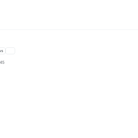
ws
:45
2025, 17:08