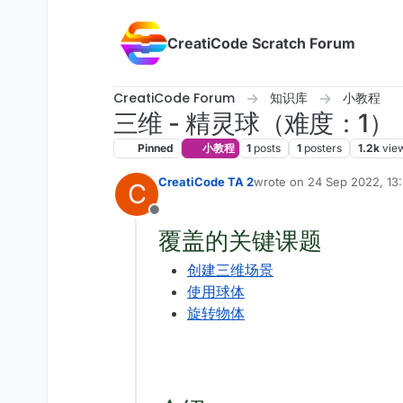
Skip to content
CreatiCode Scratch Forum
CreatiCode Forum
知识库
小教程
三维 - 精灵球（难度：1）
Pinned
小教程
1
posts
1
posters
1.2k
vie
CreatiCode TA 2
wrote on
24 Sep 2022, 13
C
last edited by admin
5 Apr 
Offline
覆盖的关键课题
创建三维场景
使用球体
旋转物体