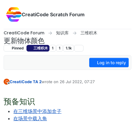
Skip to content
CreatiCode Scratch Forum
CreatiCode Forum
知识库
三维积木
更新物体颜色
Pinned
三维积木
1
1
1.1k
Log in to reply
CreatiCode TA 2
wrote on
26 Jul 2022, 07:27
C
last edited by admin
5 Apr 2025, 17:13
Offline
预备知识
在三维场景中添加盒子
在场景中载入角