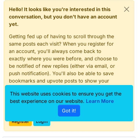
Hello! It looks like you're interested in this
conversation, but you don't have an account
yet.
Getting fed up of having to scroll through the
same posts each visit? When you register for
an account, you'll always come back to
exactly where you were before, and choose to
be notified of new replies (either via email, or
push notification). You'll also be able to save
bookmarks and upvote posts to show your
appreciation to other community members.
This website uses cookies to ensure you get the
With your input, this post could be even better
best experience on our website.
Learn More
💗
Got it!
Register
Login