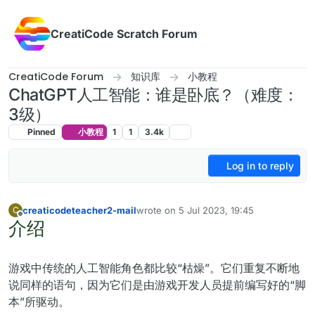
Skip to content
CreatiCode Scratch Forum
CreatiCode Forum
知识库
小教程
ChatGPT人工智能：谁是卧底？（难度：
3级）
Pinned
小教程
1
1
3.4k
Log in to reply
creaticodeteacher2-mail
wrote on
5 Jul 2023, 19:45
C
last edited by admin
5 Apr 2025, 17:07
介绍
Offline
游戏中传统的人工智能角色都比较“枯燥”。它们重复不断地
说同样的语句，因为它们是由游戏开发人员提前编写好的“脚
本”所驱动。