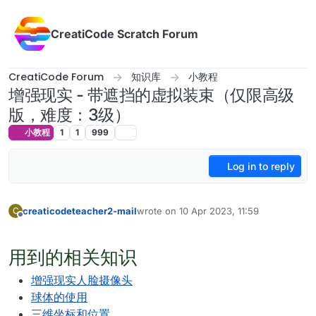
Skip to content
CreatiCode Scratch Forum
CreatiCode Forum
知识库
小教程
增强现实 - 带遮挡的虚拟装束（仅限高级
版，难度：3级）
小教程
1
1
999
Log in to reply
creaticodeteacher2-mail
wrote on
10 Apr 2023, 11:59
C
last edited by admin
5 Apr 2025, 17:12
Offline
用到的相关知识
增强现实人脸摄像头
球体的使用
三维坐标和位置