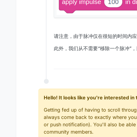
请注意，由于脉冲仅在很短的时间内应
此外，我们从不需要“移除一个脉冲”
Hello! It looks like you're interested i
Getting fed up of having to scroll throu
always come back to exactly where you w
or push notification). You'll also be ab
community members.