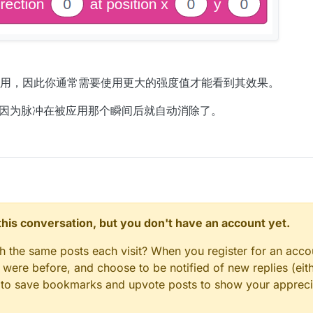
用，因此你通常需要使用更大的强度值才能看到其效果。
，因为脉冲在被应用那个瞬间后就自动消除了。
n this conversation, but you don't have an account yet.
gh the same posts each visit? When you register for an accou
ere before, and choose to be notified of new replies (eith
le to save bookmarks and upvote posts to show your appreci