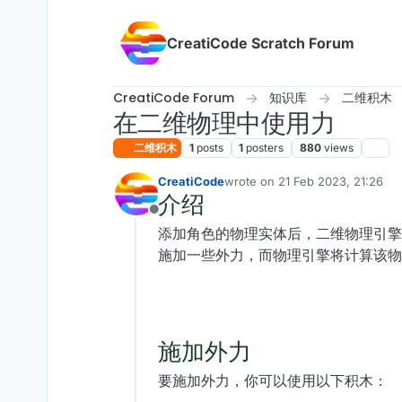
Skip to content
CreatiCode Scratch Forum
CreatiCode Forum
知识库
二维积木
在二维物理中使用力
二维积木
1
posts
1
posters
880
views
CreatiCode
wrote on
21 Feb 2023, 21:26
last edited by admin
5 Apr 2025,
介绍
Offline
添加角色的物理实体后，二维物理引擎
施加一些外力，而物理引擎将计算该物
施加外力
要施加外力，你可以使用以下积木：