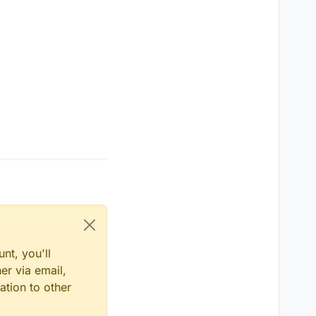
nt, you'll
er via email,
ation to other