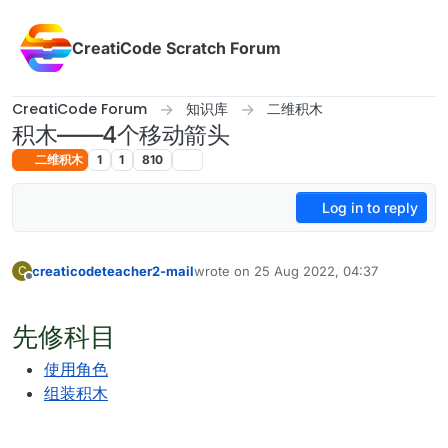
Skip to content
CreatiCode Scratch Forum
CreatiCode Forum
知识库
二维积木
积木——4个移动箭头
二维积木
1
1
810
Log in to reply
creaticodeteacher2-mail
wrote on
25 Aug 2022, 04:37
C
last edited by admin
5 Apr 2025, 17:12
Offline
先修科目
使用角色
组装积木