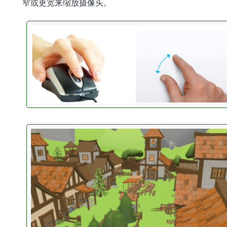
窄或更宽来缩放摄像头。