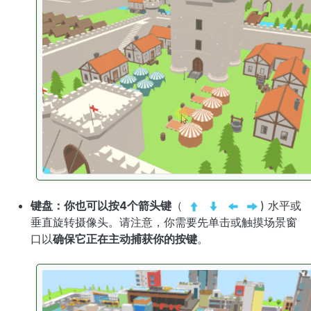
键盘：
你也可以
按4个箭头键
（
) 水平或
垂直旋转摄像头。请注意，你需要先单击或触摸场景窗
口以
确保它正在主动捕获你的按键
。