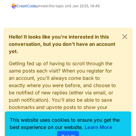
CreatiCode
pinned this topic on
5 Jan 2025, 14:49
Hello! It looks like you're interested in this
conversation, but you don't have an account
yet.
Getting fed up of having to scroll through the
same posts each visit? When you register for
an account, you'll always come back to
exactly where you were before, and choose to
be notified of new replies (either via email, or
push notification). You'll also be able to save
bookmarks and upvote posts to show your
appreciation to other community members.
This website uses cookies to ensure you get the
With your input, this post could be even better
best experience on our website.
Learn More
💗