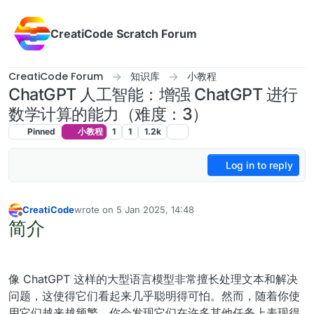
Skip to content
CreatiCode Scratch Forum
CreatiCode Forum
知识库
小教程
ChatGPT 人工智能：增强 ChatGPT 进行
数学计算的能力（难度：3）
Pinned
小教程
1
1
1.2k
Log in to reply
CreatiCode
wrote on
5 Jan 2025, 14:48
last edited by admin
5 Apr 2025, 17:07
简介
Offline
像 ChatGPT 这样的大型语言模型非常擅长处理文本和解决
问题，这使得它们看起来几乎聪明得可怕。然而，随着你使
用它们越来越频繁，你会发现它们在许多其他任务上表现得