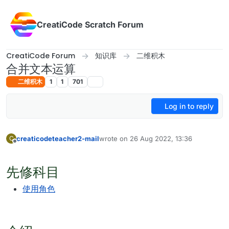
Skip to content
CreatiCode Scratch Forum
CreatiCode Forum
知识库
二维积木
合并文本运算
二维积木
1
1
701
Log in to reply
creaticodeteacher2-mail
wrote on
26 Aug 2022, 13:36
C
last edited by admin
5 Apr 2025, 17:12
Offline
先修科目
使用角色