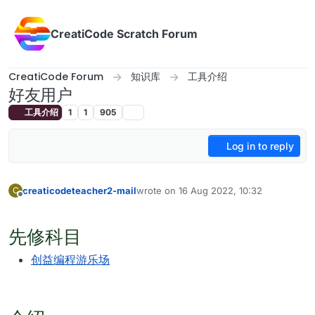
Skip to content
CreatiCode Scratch Forum
CreatiCode Forum
知识库
工具介绍
好友用户
工具介绍
1
1
905
Log in to reply
creaticodeteacher2-mail
wrote on
16 Aug 2022, 10:32
C
last edited by
Offline
先修科目
创益编程游乐场