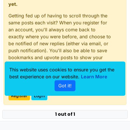
yet.
Getting fed up of having to scroll through the
same posts each visit? When you register for
an account, you'll always come back to
exactly where you were before, and choose to
be notified of new replies (either via email, or
push notification). You'll also be able to save
bookmarks and upvote posts to show your
appreciation to other community members.
This website uses cookies to ensure you get the
With your input, this post could be even better
best experience on our website.
Learn More
💗
Got it!
Register
Login
1 out of 1